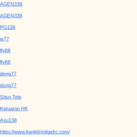
AGEN338
AGEN338
PG138
w77
fly88
fly88
dong77
dong77
Situs Toto
Keluaran HK
Asu138
https://www.franklinridgehc.com/