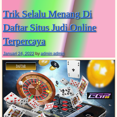
Trik Selalu Menang Di
Daftar Situs Judi Online
Terpercaya
Januari 24, 2022
by
admin admin