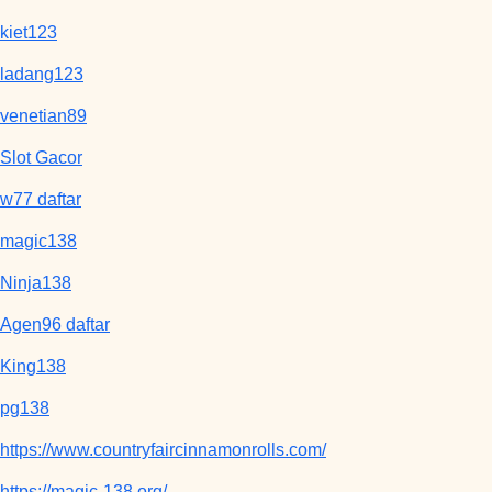
kiet123
ladang123
venetian89
Slot Gacor
w77 daftar
magic138
Ninja138
Agen96 daftar
King138
pg138
https://www.countryfaircinnamonrolls.com/
https://magic-138.org/