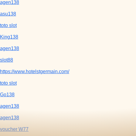
agen138
asu138
toto slot
King138
agen138
slot88
https://www.hotelstgermain.com/
toto slot
Go138
agen138
agen138
voucher W77