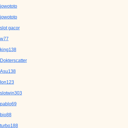
jowototo
jowototo
slot gacor
w77
king138
Dokterscatter
Asu138
Ion123
slotwin303
pablo69
bio88
turbo188