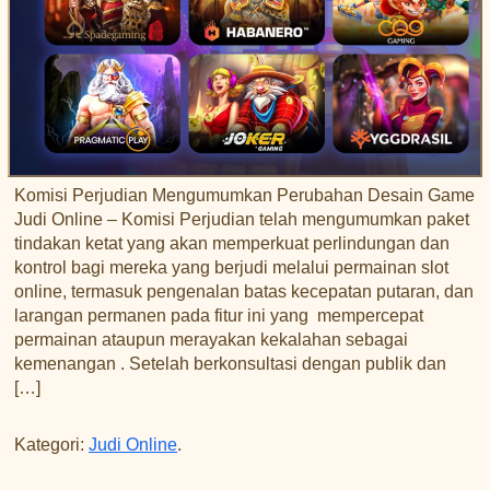
Komisi Perjudian Mengumumkan Perubahan Desain Game
Judi Online – Komisi Perjudian telah mengumumkan paket
tindakan ketat yang akan memperkuat perlindungan dan
kontrol bagi mereka yang berjudi melalui permainan slot
online, termasuk pengenalan batas kecepatan putaran, dan
larangan permanen pada fitur ini yang mempercepat
permainan ataupun merayakan kekalahan sebagai
kemenangan . Setelah berkonsultasi dengan publik dan
[…]
Kategori:
Judi Online
.