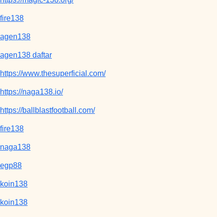
fire138
agen138
agen138 daftar
https://www.thesuperficial.com/
https://naga138.io/
https://ballblastfootball.com/
fire138
naga138
egp88
koin138
koin138